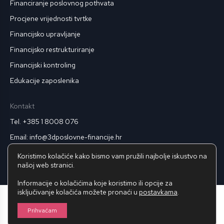
Financiranje poslovnog pothvata
Procjene vrijednosti tvrtke
Financijsko upravljanje
Financijsko restrukturiranje
Financijski kontroling
Edukacije zaposlenika
Kontakt
Tel. +385 1 8008 076
Email: info@3dposlovne-financije.hr
Pravila privatnosti
Koristimo kolačiće kako bismo vam pružili najbolje iskustvo na
našoj web stranici.
Informacije o kolačićima koje koristimo ili opcije za
isključivanje kolačića možete pronaći u
postavkama
.
© 2025
3D Poslovne Financije.
Sva prava pridržana.
Prihvaćam
Dizajn by