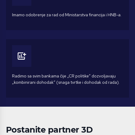
Imamo odobrenje za rad od Ministarstva financija i HNB-a.
add_chart
Radimo sa svim bankama čije „CR politike” dozvoljavaju
„kombinirani dohodak” (snaga tvrtke i dohodak od rada).
Postanite partner 3D