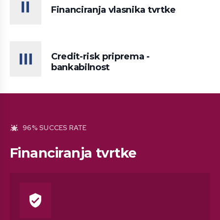
Financiranja vlasnika tvrtke
Credit-risk priprema -
bankabilnost
96% SUCCES RATE
Financiranja tvrtke
verified_user