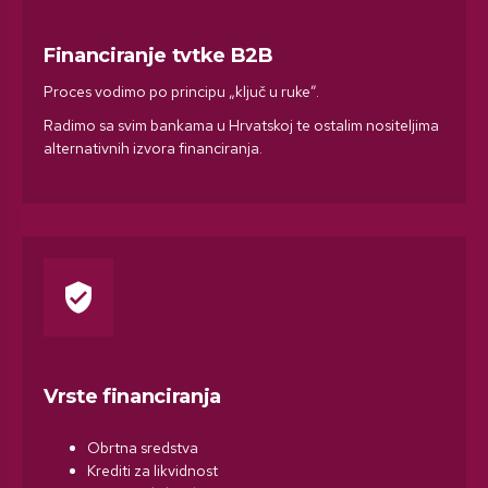
Financiranje tvtke B2B
Proces vodimo po principu „ključ u ruke”.
Radimo sa svim bankama u Hrvatskoj te ostalim nositeljima
alternativnih izvora financiranja.
verified_user
Vrste financiranja
Obrtna sredstva​
Krediti za likvidnost