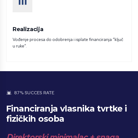
Realizacija
Vođenje procesa do odobrenja i isplate financiranja “ključ
u ruke”.
87% SUCCES RATE
Financiranja vlasnika tvrtke i
fizičkih osoba
Direktorski minimalac + snaga