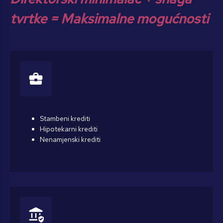
tvrtke = Maksimalne mogućnosti
business_center
Stambeni krediti
Hipotekarni krediti
Nenamjenski krediti
assured_workload