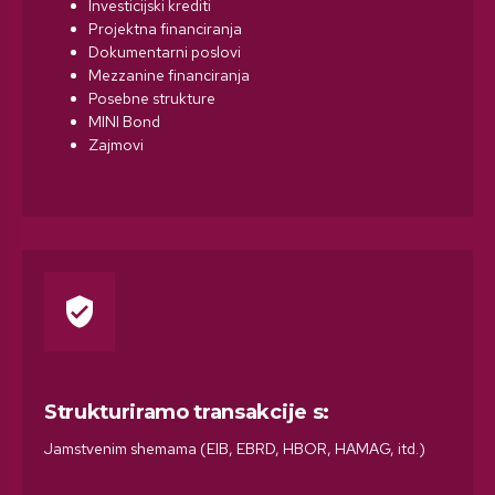
Investicijski krediti​
Projektna financiranja​
Dokumentarni poslovi​
Mezzanine financiranja​
Posebne strukture​
MINI Bond
Zajmovi
verified_user
Strukturiramo transakcije s:
Jamstvenim shemama (EIB, EBRD, HBOR, HAMAG, itd.​)