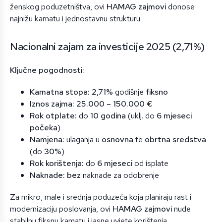
ženskog poduzetništva, ovi
HAMAG zajmovi
donose
najnižu kamatu i jednostavnu strukturu.
Nacionalni zajam za investicije 2025 (2,71%)
Ključne pogodnosti:
Kamatna stopa:
2,71%
godišnje
fiksno
Iznos zajma:
25.000 – 150.000 €
Rok otplate:
do
10 godina
(uklj. do
6 mjeseci
počeka
)
Namjena:
ulaganja u
osnovna
te
obrtna sredstva
(do
30%
)
Rok korištenja:
do
6 mjeseci
od isplate
Naknade:
bez
naknade za odobrenje
Za mikro, male i srednja poduzeća koja planiraju rast i
modernizaciju poslovanja, ovi
HAMAG zajmovi
nude
stabilnu fiksnu kamatu i jasne uvjete korištenja.