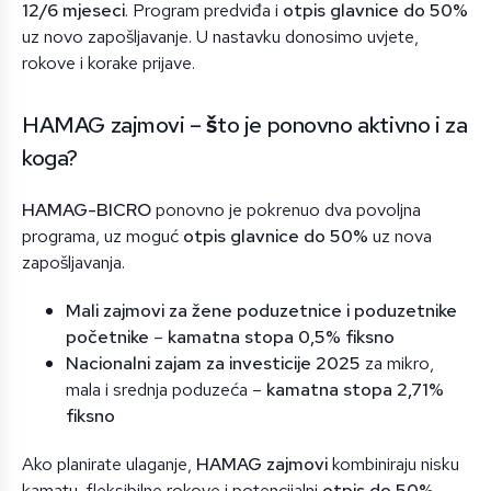
12/6 mjeseci
. Program predviđa i
otpis glavnice do 50%
uz novo zapošljavanje. U nastavku donosimo uvjete,
rokove i korake prijave.
HAMAG zajmovi –
š
to je ponovno aktivno i za
koga?
HAMAG-BICRO
ponovno je pokrenuo dva povoljna
programa, uz moguć
otpis glavnice do 50%
uz nova
zapošljavanja.
Mali zajmovi za žene poduzetnice i poduzetnike
početnike
–
kamatna stopa 0,5% fiksno
Nacionalni zajam za investicije 2025
za mikro,
mala i srednja poduzeća –
kamatna stopa 2,71%
fiksno
Ako planirate ulaganje,
HAMAG zajmovi
kombiniraju nisku
kamatu, fleksibilne rokove i potencijalni
otpis do 50%
.