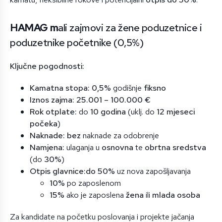
HAMAG m
ali zajmovi za žene poduzetnice i
poduzetnike početnike (0,5%)
Ključne pogodnosti:
Kamatna stopa:
0,5%
godišnje
fiksno
Iznos zajma:
25.001 – 100.000 €
Rok otplate:
do
10 godina
(uklj. do
12 mjeseci
počeka
)
Naknade:
bez
naknade za odobrenje
Namjena:
ulaganja u
osnovna
te
obrtna sredstva
(do
30%
)
Otpis glavnice:
do 50%
uz nova zapošljavanja
10%
po zaposlenom
15%
ako je zaposlena
žena
ili
mlada osoba
Za kandidate na početku poslovanja i projekte jačanja