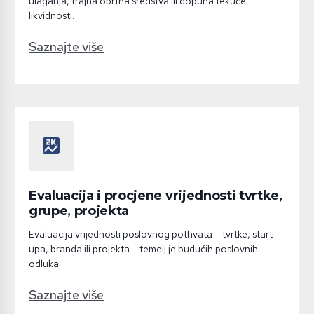
ulaganja, trajna obrtna sredstva ili dopuna tekuće
likvidnosti.
Saznajte više
score
Evaluacija i procjene vrijednosti tvrtke,
grupe, projekta
Evaluacija vrijednosti poslovnog pothvata – tvrtke, start-
upa, branda ili projekta – temelj je budućih poslovnih
odluka.
Saznajte više