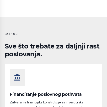
USLUGE
Sve što trebate za daljnji rast
poslovanja.
account_balance
Financiranje poslovnog pothvata
Zatvaranje financijske konstrukcije za investicijska