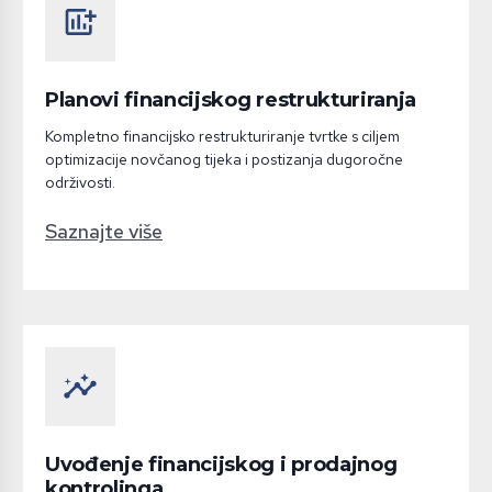
add_chart
Planovi financijskog restrukturiranja
Kompletno financijsko restrukturiranje tvrtke s ciljem
optimizacije novčanog tijeka i postizanja dugoročne
održivosti.
Saznajte više
insights
Uvođenje financijskog i prodajnog
kontrolinga