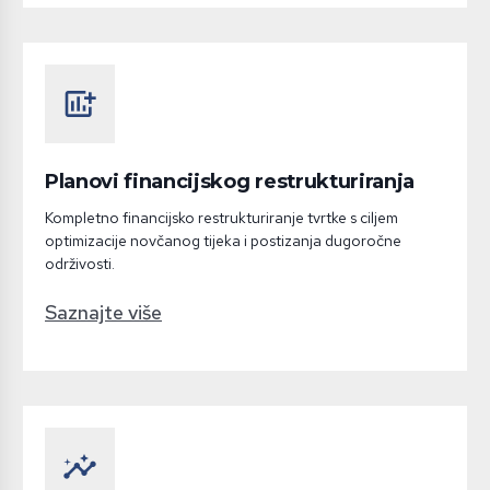
add_chart
Planovi financijskog restrukturiranja
Kompletno financijsko restrukturiranje tvrtke s ciljem
optimizacije novčanog tijeka i postizanja dugoročne
održivosti.
Saznajte više
insights