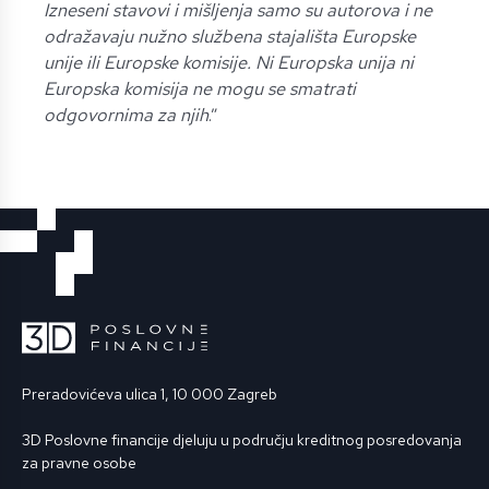
Izneseni stavovi i mišljenja samo su autorova i ne
odražavaju nužno službena stajališta Europske
unije ili Europske komisije. Ni Europska unija ni
Europska komisija ne mogu se smatrati
odgovornima za njih
.”
Preradovićeva ulica 1, 10 000 Zagreb
3D Poslovne financije djeluju u području kreditnog posredovanja
za pravne osobe