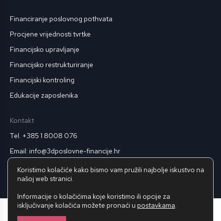
Financiranje poslovnog pothvata
Procjene vrijednosti tvrtke
Financijsko upravljanje
Financijsko restrukturiranje
Financijski kontroling
Edukacije zaposlenika
Kontakt
Tel. +385 1 8008 076
Email: info@3dposlovne-financije.hr
Pravila privatnosti
Koristimo kolačiće kako bismo vam pružili najbolje iskustvo na
našoj web stranici.
Informacije o kolačićima koje koristimo ili opcije za
isključivanje kolačića možete pronaći u
postavkama
.
© 2025
3D Poslovne Financije.
Sva prava pridržana.