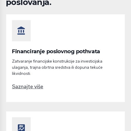
poslovanja.
account_balance
Financiranje poslovnog pothvata
Zatvaranje financijske konstrukcije za investicijska
ulaganja, trajna obrtna sredstva ili dopuna tekuće
likvidnosti.
Saznajte više
score