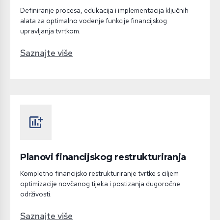
Definiranje procesa, edukacija i implementacija ključnih
alata za optimalno vođenje funkcije financijskog
upravljanja tvrtkom.
Saznajte više
add_chart
Planovi financijskog restrukturiranja
Kompletno financijsko restrukturiranje tvrtke s ciljem
optimizacije novčanog tijeka i postizanja dugoročne
održivosti.
Saznajte više