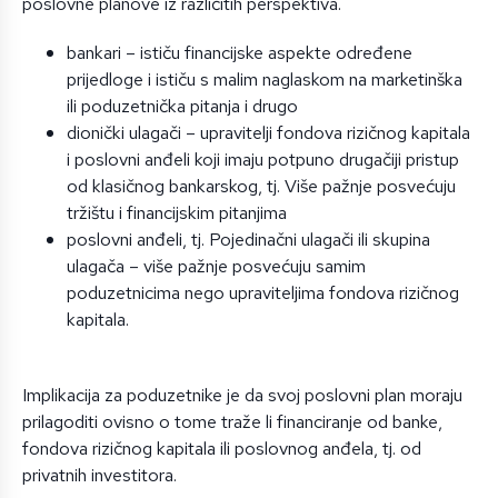
poslovne planove iz različitih perspektiva.
bankari – ističu financijske aspekte određene
prijedloge i ističu s malim naglaskom na marketinška
ili poduzetnička pitanja i drugo
dionički ulagači – upravitelji fondova rizičnog kapitala
i poslovni anđeli koji imaju potpuno drugačiji pristup
od klasičnog bankarskog, tj. Više pažnje posvećuju
tržištu i financijskim pitanjima
poslovni anđeli, tj. Pojedinačni ulagači ili skupina
ulagača – više pažnje posvećuju samim
poduzetnicima nego upraviteljima fondova rizičnog
kapitala.
Implikacija za poduzetnike je da svoj poslovni plan moraju
prilagoditi ovisno o tome traže li financiranje od banke,
fondova rizičnog kapitala ili poslovnog anđela, tj. od
privatnih investitora.