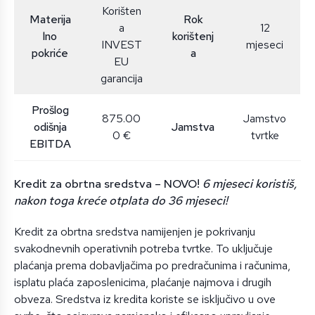
Korišten
Materija
Rok
a
12
lno
korištenj
INVEST
mjeseci
pokriće
a
EU
garancija
Prošlog
875.00
Jamstvo
odišnja
Jamstva
0 €
tvrtke
EBITDA
Kredit za obrtna sredstva – NOVO!
6 mjeseci koristiš,
nakon toga kreće otplata do 36 mjeseci!
Kredit za obrtna sredstva namijenjen je pokrivanju
svakodnevnih operativnih potreba tvrtke. To uključuje
plaćanja prema dobavljačima po predračunima i računima,
isplatu plaća zaposlenicima, plaćanje najmova i drugih
obveza. Sredstva iz kredita koriste se isključivo u ove