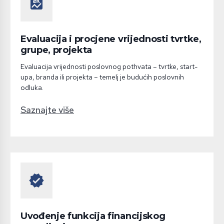
score
Evaluacija i procjene vrijednosti tvrtke,
grupe, projekta
Evaluacija vrijednosti poslovnog pothvata – tvrtke, start-
upa, branda ili projekta – temelj je budućih poslovnih
odluka.
Saznajte više
verified
Uvođenje funkcija financijskog