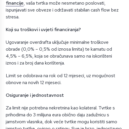
financije
, vaša tvrtka može nesmetano poslovati,
ispunjavati sve obveze i održavati stabilan cash flow bez
stresa.
Koji su troškovi i uvjeti financiranja?
Ugovaranje overdrafta uključuje minimalne troškove
obrade (0,0% – 0,5% od iznosa limita) te kamatu od
4,5% – 6,5%, koja se obračunava samo na iskorišteni
iznos i za broj dana korištenja.
Limit se odobrava na rok od 12 mjeseci, uz mogućnost
obnove na novih 12 mjeseci.
Osiguranje i jednostavnost
Za limit nije potrebna nekretnina kao kolateral. Tvrtke s
prihodima do 3 milijuna eura obično daju zadužnicu s
jamstvom vlasnika, dok veće tvrtke mogu koristiti samo
jamstvo tvrtke, ovisno o ratingu. Sve je brzo, jednostavno