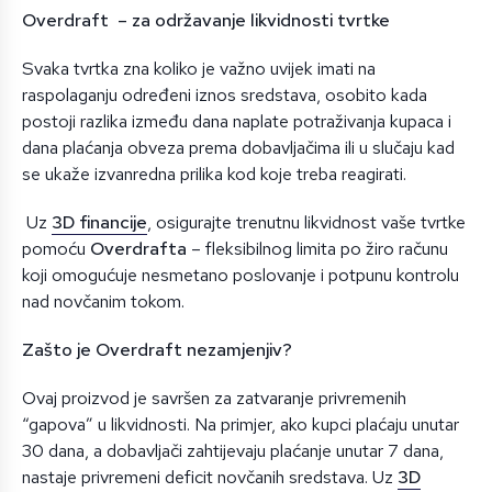
Overdraft – za održavanje likvidnosti tvrtke
Svaka tvrtka zna koliko je važno uvijek imati na
raspolaganju određeni iznos sredstava, osobito kada
postoji razlika između dana naplate potraživanja kupaca i
dana plaćanja obveza prema dobavljačima ili u slučaju kad
se ukaže izvanredna prilika kod koje treba reagirati.
Uz
3D financije
, osigurajte trenutnu likvidnost vaše tvrtke
pomoću
Overdrafta
– fleksibilnog limita po žiro računu
koji omogućuje nesmetano poslovanje i potpunu kontrolu
nad novčanim tokom.
Zašto je Overdraft nezamjenjiv?
Ovaj proizvod je savršen za zatvaranje privremenih
“gapova” u likvidnosti. Na primjer, ako kupci plaćaju unutar
30 dana, a dobavljači zahtijevaju plaćanje unutar 7 dana,
nastaje privremeni deficit novčanih sredstava. Uz
3D