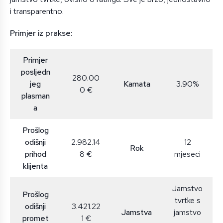
i transparentno.
Primjer iz prakse:
Primjer
posljedn
280.00
jeg
Kamata
3.90%
0 €
plasman
a
Prošlog
odišnji
2.982.14
12
Rok
prihod
8 €
mjeseci
klijenta
Jamstvo
Prošlog
tvrtke s
odišnji
3.421.22
Jamstva
jamstvo
promet
1 €