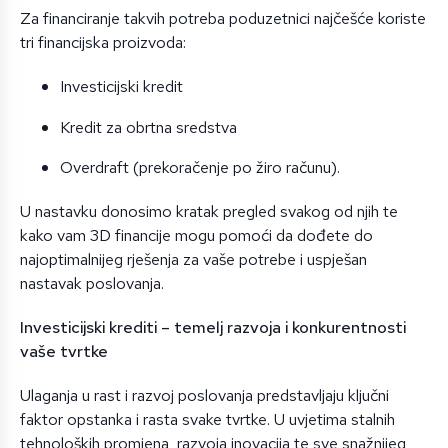
Za financiranje takvih potreba poduzetnici najčešće koriste
tri financijska proizvoda:
Investicijski kredit
Kredit za obrtna sredstva
Overdraft (prekoračenje po žiro računu).
U nastavku donosimo kratak pregled svakog od njih te
kako vam 3D financije mogu pomoći da dođete do
najoptimalnijeg rješenja za vaše potrebe i uspješan
nastavak poslovanja.
Investicijski krediti – temelj razvoja i konkurentnosti
vaše tvrtke
Ulaganja u rast i razvoj poslovanja predstavljaju ključni
faktor opstanka i rasta svake tvrtke. U uvjetima stalnih
tehnoloških promjena, razvoja inovacija te sve snažnijeg