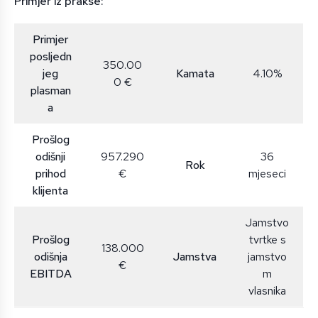
Primjer iz prakse:
Primjer
posljedn
350.00
jeg
Kamata
4.10%
0 €
plasman
a
Prošlog
odišnji
957.290
36
Rok
prihod
€
mjeseci
klijenta
Jamstvo
Prošlog
tvrtke s
138.000
odišnja
Jamstva
jamstvo
€
EBITDA
m
vlasnika