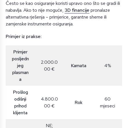
Često se kao osiguranje koristi upravo ono što se gradi ili
nabavlja. Ako to nije moguće,
3D financije
pronalaze
alternativna rješenja – primjerice, garantne sheme ili
zamjenske instrumente osiguranja.
Primjer iz prakse:
Primjer
posljedn
2.000.0
jeg
Kamata
4%
00 €
plasman
a
Prošlog
odišnji
4.800.0
60
Rok
prihod
00 €
mjeseci
klijenta
NE;