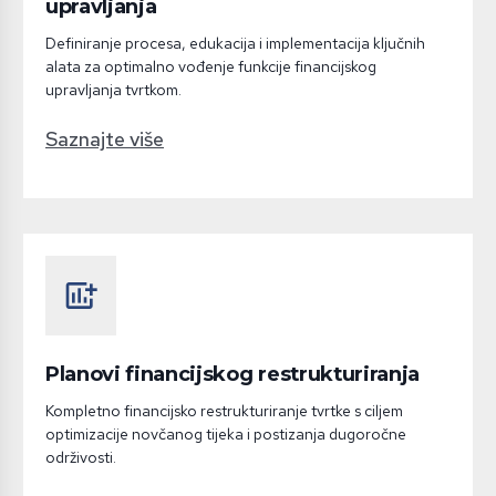
upravljanja
Definiranje procesa, edukacija i implementacija ključnih
alata za optimalno vođenje funkcije financijskog
upravljanja tvrtkom.
Saznajte više
add_chart
Planovi financijskog restrukturiranja
Kompletno financijsko restrukturiranje tvrtke s ciljem
optimizacije novčanog tijeka i postizanja dugoročne
održivosti.