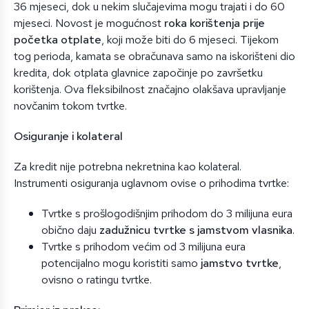
36 mjeseci, dok u nekim slučajevima mogu trajati i do 60
mjeseci. Novost je mogućnost
roka korištenja prije
početka otplate
, koji može biti do 6 mjeseci. Tijekom
tog perioda, kamata se obračunava samo na iskorišteni dio
kredita, dok otplata glavnice započinje po završetku
korištenja. Ova fleksibilnost značajno olakšava upravljanje
novčanim tokom tvrtke.
Osiguranje i kolateral
Za kredit nije potrebna nekretnina kao kolateral.
Instrumenti osiguranja uglavnom ovise o prihodima tvrtke:
Tvrtke s prošlogodišnjim prihodom do 3 milijuna eura
obično daju
zadužnicu tvrtke s jamstvom vlasnika
.
Tvrtke s prihodom većim od 3 milijuna eura
potencijalno mogu koristiti samo
jamstvo tvrtke
,
ovisno o ratingu tvrtke.