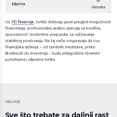
m
klijenta
vlasnika
Uz
3D financije
, tvrtke dobivaju jasan pregled mogućnosti
financiranja, profesionalnu analizu utjecaja na kreditnu
sposobnost i konkretne preporuke za održavanje
stabilnog poslovanja. Na taj način osiguravaju da sva
financijska rješenja – od obratnih sredstava, preko
likvidnosti do investicija – budu prilagođena stvarnim
potrebama i ciljevima tvrtke.
USLUGE
Sve što trebate za daljnji rast