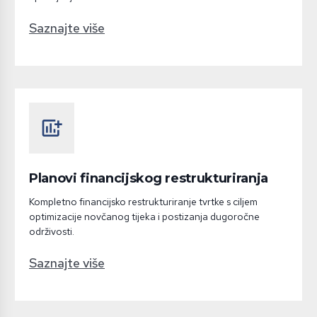
Saznajte više
add_chart
Planovi financijskog restrukturiranja
Kompletno financijsko restrukturiranje tvrtke s ciljem
optimizacije novčanog tijeka i postizanja dugoročne
održivosti.
Saznajte više