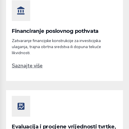
account_balance
Financiranje poslovnog pothvata
Zatvaranje financijske konstrukcije za investicijska
ulaganja, trajna obrtna sredstva ili dopuna tekuće
likvidnosti.
Saznajte više
score
Evaluacija i procjene vrijednosti tvrtke,