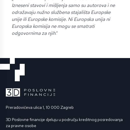
Izneseni stavovi i mišljenja samo su autorova i ne
odražavaju nužno službena stajališta Europske
unije ili Europske komisije. Ni Europska unija ni
Europska komisija ne mogu se smatrati
odgovornima za njih
.”
Preradovićeva ulica 1, 10 000 Zagreb
3D Poslovne financije djeluju u području kreditnog posredovanja
za pravne osobe