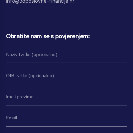
info@3dposlovne-financije.hr
Obratite nam se s povjerenjem: