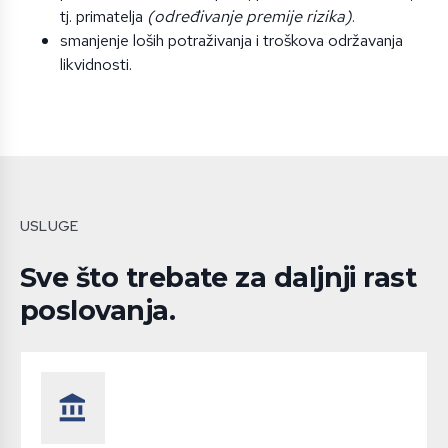
tj. primatelja
(određivanje premije rizika)
.
smanjenje loših potraživanja i troškova održavanja
likvidnosti.
USLUGE
Sve što trebate za daljnji rast
poslovanja.
account_balance