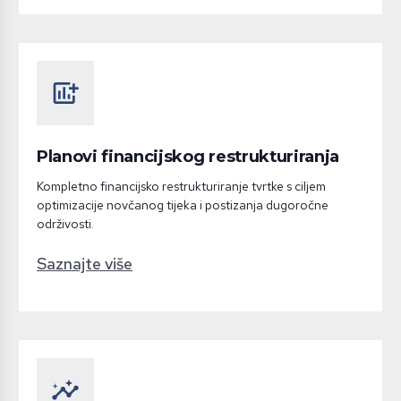
add_chart
Planovi financijskog restrukturiranja
Kompletno financijsko restrukturiranje tvrtke s ciljem
optimizacije novčanog tijeka i postizanja dugoročne
održivosti.
Saznajte više
insights