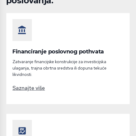
poslovanja.
account_balance
Financiranje poslovnog pothvata
Zatvaranje financijske konstrukcije za investicijska
ulaganja, trajna obrtna sredstva ili dopuna tekuće
likvidnosti.
Saznajte više
score