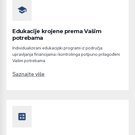
school
Edukacije krojene prema Vašim
potrebama
Individualizirani edukacijski programi iz područja
upravljanja financijama i kontrolinga potpuno prilagođeni
Vašim potrebama.
Saznajte više
calculate