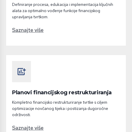
Definiranje procesa, edukacija i implementacija ključnih
alata za optimalno vođenje funkcije financijskog
upravljanja tvrtkom.
Saznajte više
add_chart
Planovi financijskog restrukturiranja
Kompletno financijsko restrukturiranje tvrtke s ciljem
optimizacije novčanog tijeka i postizanja dugoročne
održivosti.
Saznajte više