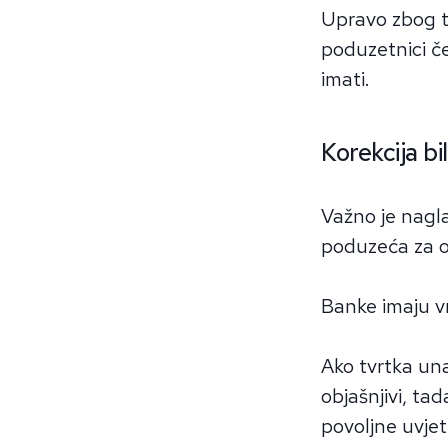
Upravo zbog to
poduzetnici če
imati.
Korekcija b
Važno je nagla
poduzeća za oz
Banke imaju vr
Ako tvrtka una
objašnjivi, ta
povoljne uvjet