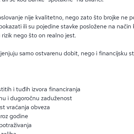
slovanje nije kvalitetno, nego zato što brojke ne 
 pokazati ili su pojedine stavke posložene na način
i rizik nego što on realno jest.
enjuju samo ostvarenu dobit, nego i financijsku s
titih i tuđih izvora financiranja
nu i dugoročnu zaduženost
st vraćanja obveza
kroz godine
 potraživanja
 zaliha