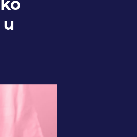
ako
 u