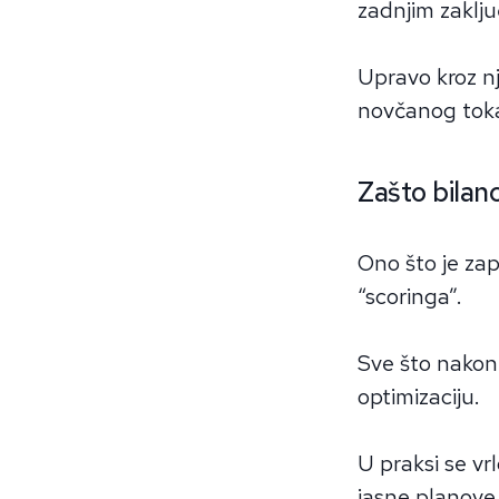
zadnjim zaklju
Upravo kroz nj
novčanog toka
Zašto bilan
Ono što je zap
“scoringa”.
Sve što nakon
optimizaciju.
U praksi se vr
jasne planove,