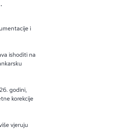
.
umentacije i
va ishoditi na
bankarsku
026. godini,
etne korekcije
iše vjeruju