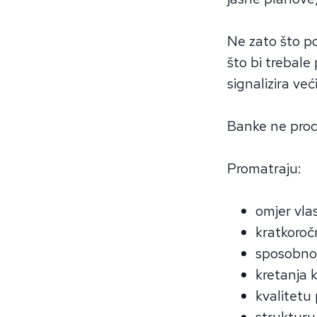
Ne zato što po
što bi trebale
signalizira već
Banke ne procj
Promatraju:
omjer vlas
kratkoroč
sposobno
kretanja 
kvalitetu
strukturu