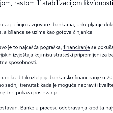
ijom, rastom ili stabilizacijom likvidnosti
u započinju razgovori s bankama, prikupljanje dok
a, a bilanca se uzima kao gotova činjenica.
vo je to najčešća pogreška,
financiranje
se pokuša
jskih izvještaja koji nisu strateški pripremljeni za 
itne sposobnosti.
gurati kredit ili ozbiljnije bankarsko financiranje u 2
lno zadnji trenutak kada je moguće napraviti kvalit
ncijskog prikaza poslovanja.
ostavan. Banke u procesu odobravanja kredita najv