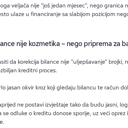
ga veljača nije “još jedan mjesec”, nego granica 
sto ulaze u financiranje sa slabijom pozicijom neg
ilance nije kozmetika – nego priprema za 
siti da korekcija bilance nije “uljepšavanje” brojki,
biljan kreditni proces.
lo jasan okvir kroz koji gledaju bilancu te račun dob
prijed ne postavi izvještaje tako da budu jasni, logi
da se odluke o kreditu donose sporije, uz veći oprez
e.