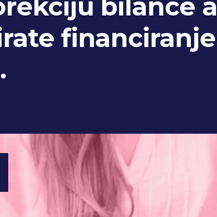
orekciju bilance 
irate financiranje
.