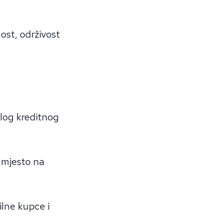
ost, održivost
elog kreditnog
umjesto na
ilne kupce i