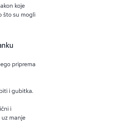
nakon koje
o što su mogli
banku
 nego priprema
iti i gubitka.
čni i
 i uz manje