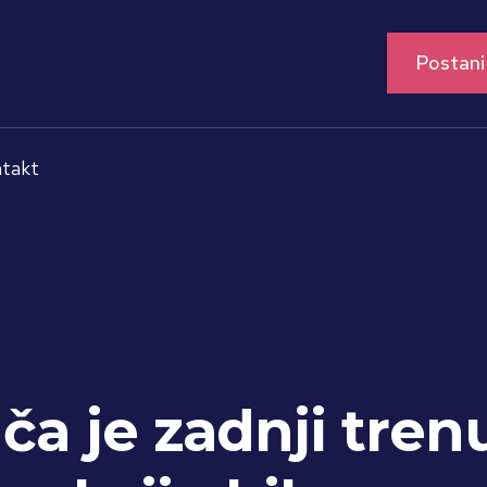
Postani
takt
ača je zadnji tren