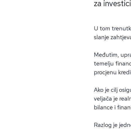
za investic
U tom trenutk
slanje zahtjev
Međutim, upra
temelju financi
procjenu kred
Ako je cilj osi
veljača je rea
bilance i fina
Razlog je jedn