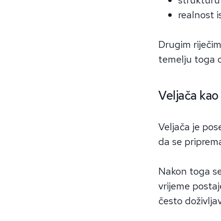
realnost i
Drugim riječi
temelju toga od
Veljača kao 
Veljača je pos
da se priprema
Nakon toga se 
vrijeme postaj
često doživljav