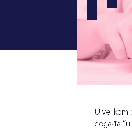
U velikom b
događa “u 