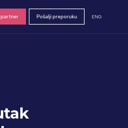
 partner
Pošalji preporuku
ENG
utak