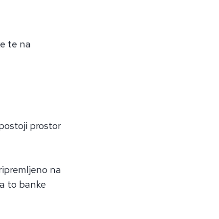
e te na
postoji prostor
pripremljeno na
 a to banke