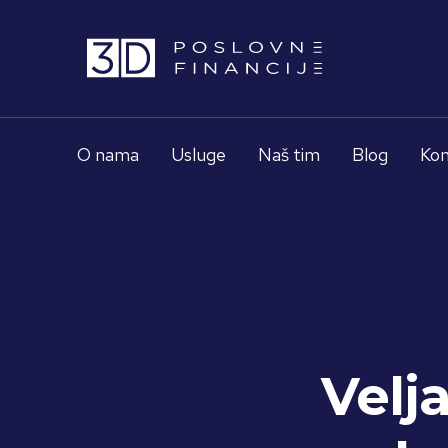
O nama
Usluge
Naš tim
Blog
Kon
Velj