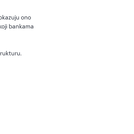
pokazuju ono
 koji bankama
trukturu.