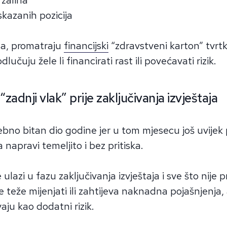
skazanih pozicija
ma, promatraju
financijski
“zdravstveni karton” tvrtk
lučuju žele li financirati rast ili povećavati rizik.
“zadnji vlak” prije zaključivanja izvještaja
ebno bitan dio godine jer u tom mjesecu još uvijek 
 napravi temeljito i bez pritiska.
ulazi u fazu zaključivanja izvještaja i sve što nije 
e teže mijenjati ili zahtijeva naknadna pojašnjenja,
aju kao dodatni rizik.