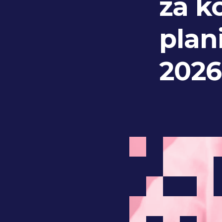
za k
plan
2026