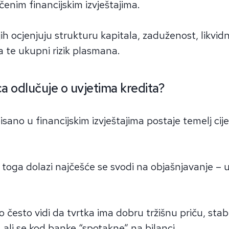
čenim financijskim izvještajima.
ih ocjenjuju strukturu kapitala, zaduženost, likvidn
 te ukupni rizik plasmana.
ca odlučuje o uvjetima kredita?
isano u financijskim izvještajima postaje temelj cij
 toga dolazi najčešće se svodi na objašnjavanje – 
lo često vidi da tvrtka ima dobru tržišnu priču, stab
 ali se kod banke “spotakne” na bilanci.