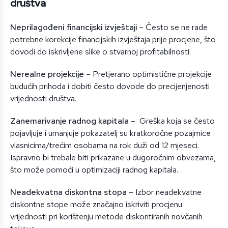
društva
Neprilagođeni financijski izvještaji
– Često se ne rade
potrebne korekcije financijskih izvještaja prije procjene, što
dovodi do iskrivljene slike o stvarnoj profitabilnosti.
Nerealne projekcije
– Pretjerano optimistične projekcije
budućih prihoda i dobiti često dovode do precijenjenosti
vrijednosti društva.
Zanemarivanje radnog kapitala
– Greška koja se često
pojavljuje i umanjuje pokazatelj su kratkoročne pozajmice
vlasnicima/trećim osobama na rok duži od 12 mjeseci.
Ispravno bi trebale biti prikazane u dugoročnim obvezama,
što može pomoći u optimizaciji radnog kapitala.
Neadekvatna diskontna stopa
– Izbor neadekvatne
diskontne stope može značajno iskriviti procjenu
vrijednosti pri korištenju metode diskontiranih novčanih