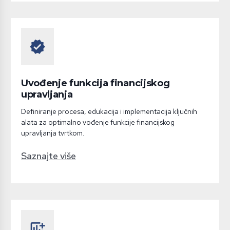
verified
Uvođenje funkcija financijskog
upravljanja
Definiranje procesa, edukacija i implementacija ključnih
alata za optimalno vođenje funkcije financijskog
upravljanja tvrtkom.
Saznajte više
add_chart