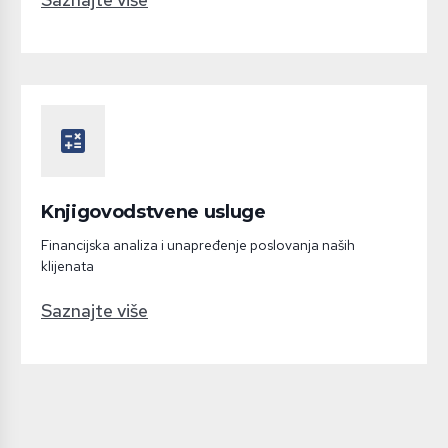
calculate
Knjigovodstvene usluge
Financijska analiza i unapređenje poslovanja naših
klijenata
Saznajte više