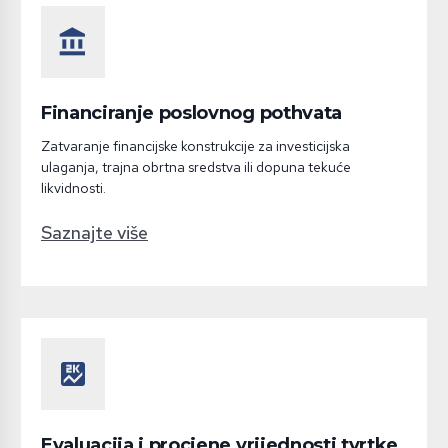
account_balance
Financiranje poslovnog pothvata
Zatvaranje financijske konstrukcije za investicijska
ulaganja, trajna obrtna sredstva ili dopuna tekuće
likvidnosti.
Saznajte više
score
Evaluacija i procjene vrijednosti tvrtke,