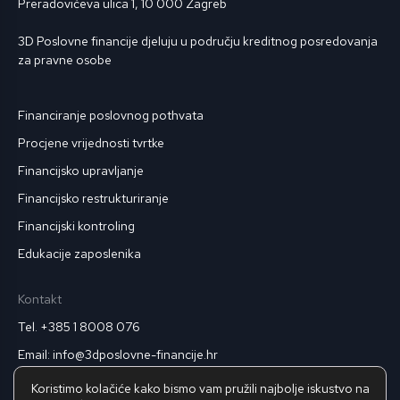
Preradovićeva ulica 1, 10 000 Zagreb
3D Poslovne financije djeluju u području kreditnog posredovanja
za pravne osobe
Financiranje poslovnog pothvata
Procjene vrijednosti tvrtke
Financijsko upravljanje
Financijsko restrukturiranje
Financijski kontroling
Edukacije zaposlenika
Kontakt
Tel. +385 1 8008 076
Email: info@3dposlovne-financije.hr
Pravila privatnosti
Koristimo kolačiće kako bismo vam pružili najbolje iskustvo na