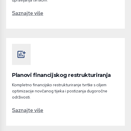
upravljanja tvrtkom.
Saznajte više
add_chart
Planovi financijskog restrukturiranja
Kompletno financijsko restrukturiranje tvrtke s ciljem
optimizacije novčanog tijeka i postizanja dugoročne
održivosti.
Saznajte više