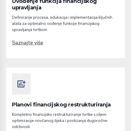
Uvođenje funkcija financijskog
upravljanja
Definiranje procesa, edukacija i implementacija ključnih
alata za optimalno vođenje funkcije financijskog
upravljanja tvrtkom.
Saznajte više
add_chart
Planovi financijskog restrukturiranja
Kompletno financijsko restrukturiranje tvrtke s ciljem
optimizacije novčanog tijeka i postizanja dugoročne
održivosti.