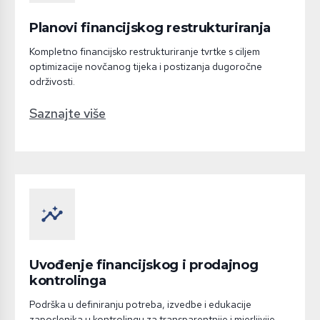
Planovi financijskog restrukturiranja
Kompletno financijsko restrukturiranje tvrtke s ciljem
optimizacije novčanog tijeka i postizanja dugoročne
održivosti.
Saznajte više
insights
Uvođenje financijskog i prodajnog
kontrolinga
Podrška u definiranju potreba, izvedbe i edukacije
zaposlenika u kontrolingu za transparentnije i mjerljivije