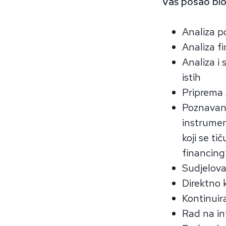
Vaš posao bio 
Analiza p
Analiza fi
Analiza i 
istih
Priprema 
Poznavanje
instrumen
koji se ti
financing
Sudjelova
Direktno 
Kontinuir
Rad na i