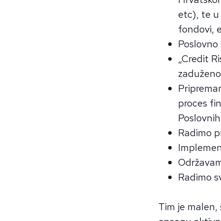
etc), te u
fondovi, 
Poslovno 
„Credit R
zaduženo
Pripremam
proces fi
Poslovnih 
Radimo pro
Implement
Održavamo
Radimo sv
Tim je malen,