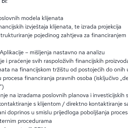
bi:
oslovnih modela klijenata
nancijskih izvještaja klijenata, te izrada projekcija
strukturiranje pojedinog zahtjeva za financiranjem 
Aplikacije – mišljenja nastavno na analizu
 i praćenje svih raspoloživih financijskih proizvoda
ata na financijskom tržištu od postojećih do onih
ču procesa financiranja pravnih osoba (isključivo „d
“)
nje na izradama poslovnih planova i investicijskih 
kontaktiranje s klijentom / direktno kontaktiranje
ani doprinos u smislu prijedloga poboljšanja proce
nternim procedurama