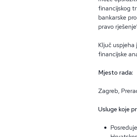
financijskog t
bankarske proi
pravo rješenje
Ključ uspjeha 
financijske a
Mjesto rada:
Zagreb, Prerad
Usluge koje pr
Posreduje
Hrvatskom