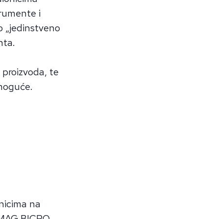
trumente i
o „jedinstveno
nta.
h proizvoda, te
 moguće.
onicima na
HAMAG BICRO,