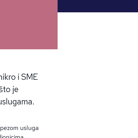
ikro i SME
što je
 uslugama.
lepezom usluga
dionicima