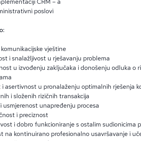
plementaciji CRM – a
inistrativni poslovi
o:
 komunikacijske vještine
ost i snalažljivost u rješavanju problema
ost u izvođenju zaključaka i donošenju odluka o r
jama
 i asertivnost u pronalaženju optimalnih rješenja k
ih i složenih rizičnih transakcija
va i usmjerenost unapređenju procesa
čnost i preciznost
jivost i dobro funkcioniranje s ostalim sudionicima 
 na kontinuirano profesionalno usavršavanje i uč