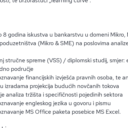
sti, te brzorastući „learning curve“.
 8 godina iskustva u bankarstvu u domeni Mikro, M
poduzetništva (Mikro & SME) na poslovima analize
nj stručne spreme (VSS) / diplomski studij, smjer: 
odno područje
znavanje financijskih izvješća pravnih osoba, te ana
o u izradama projekcija budućih novčanih tokova
 analiza tržišta i specifičnosti pojedinih sektora
oznavanje engleskog jezika u govoru i pismu
oznavanje MS Office paketa posebice MS Excel.