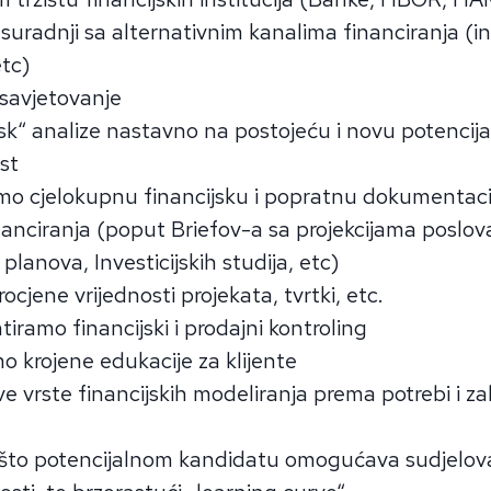
 suradnji sa alternativnim kanalima financiranja (in
etc)
savjetovanje
isk“ analize nastavno na postojeću i novu potencij
st
o cjelokupnu financijsku i popratnu dokumentacij
nanciranja (poput Briefov-a sa projekcijama poslov
planova, Investicijskih studija, etc)
cjene vrijednosti projekata, tvrtki, etc.
iramo financijski i prodajni kontroling
 krojene edukacije za klijente
e vrste financijskih modeliranja prema potrebi i za
 što potencijalnom kandidatu omogućava sudjelova