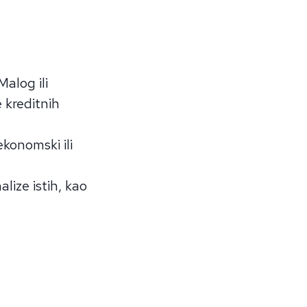
alog ili
 kreditnih
ekonomski ili
lize istih, kao