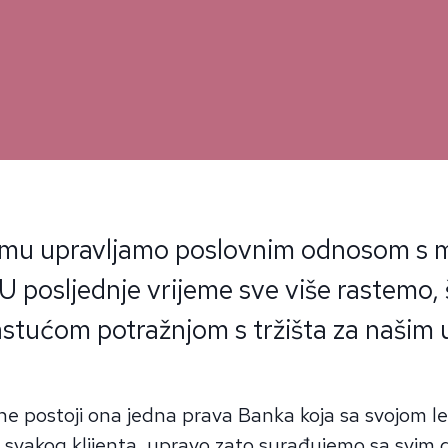
mu upravljamo poslovnim odnosom s m
 U posljednje vrijeme sve više rastemo, 
astućom potražnjom s tržišta za našim
ne postoji ona jedna prava Banka koja sa svojom 
 svakog klijenta, upravo zato surađujemo sa svim 