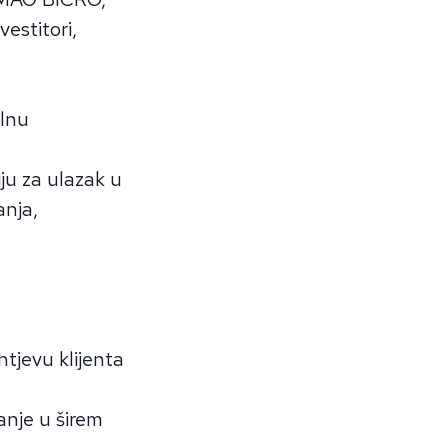
vestitori,
alnu
u za ulazak u
anja,
htjevu klijenta
nje u širem