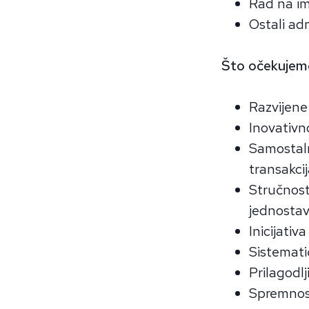
Rad na im
Ostali adm
Što očekujem
Razvijene
Inovativn
Samostaln
transakci
Stručnost
jednostavn
Inicijati
Sistemati
Prilagodl
Spremnost