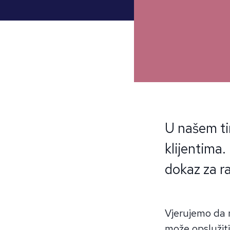
U našem ti
klijentima.
dokaz za r
Vjerujemo da 
može opslužiti