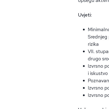
opsegu aktivno
Uvjeti:
Minimalno
Srednjeg 
rizika
VII. stupa
drugo sr
Izvrsno po
i iskustv
Poznavanje
Izvrsno p
Izvrsno p