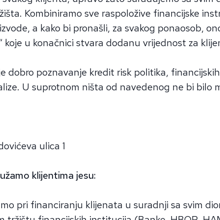
ržišta. Kombiniramo sve raspoložive financijske ins
zvode, a kako bi pronašli, za svakog ponaosob, on
“ koje u konačnici stvara dodanu vrijednost za klije
je dobro poznavanje kredit risk politika, financijski
nalize. U suprotnom ništa od navedenog ne bi bilo
ovićeva ulica 1
užamo klijentima jesu:
mo pri financiranju klijenata u suradnji sa svim di
 tržištu financijskih institucija (Banke, HBOR, 