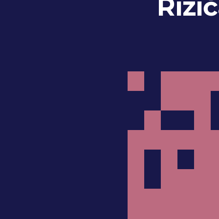
Rizič