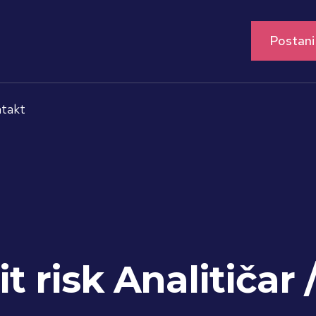
Postani
takt
t risk Analitičar 