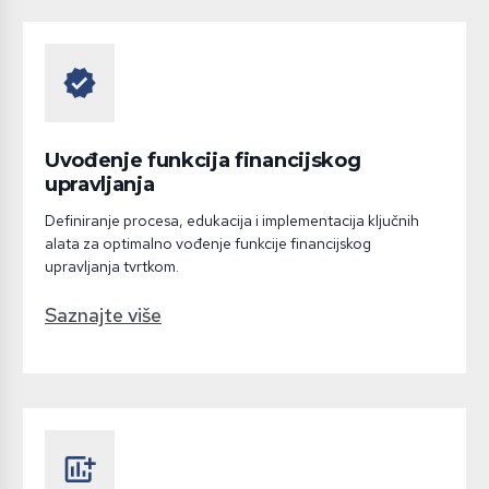
verified
Uvođenje funkcija financijskog
upravljanja
Definiranje procesa, edukacija i implementacija ključnih
alata za optimalno vođenje funkcije financijskog
upravljanja tvrtkom.
Saznajte više
add_chart