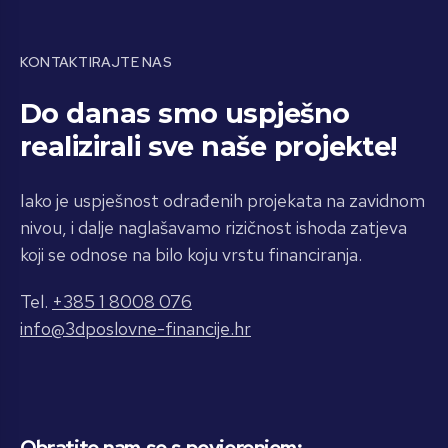
KONTAKTIRAJTE NAS
Do danas smo uspješno
realizirali sve naše projekte!
Iako je uspješnost odrađenih projekata na zavidnom
nivou, i dalje naglašavamo rizičnost ishoda zatjeva
koji se odnose na bilo koju vrstu financiranja.
Tel.
+385 1 8008 076
info@3dposlovne-financije.hr
Obratite nam se s povjerenjem: