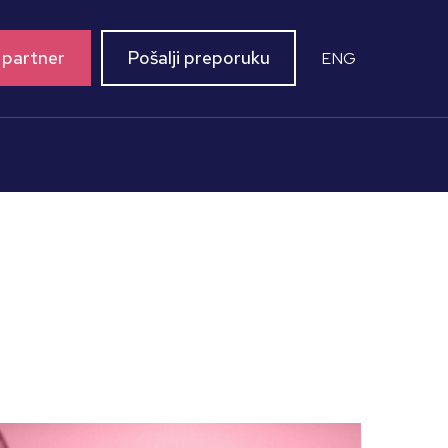
 partner
Pošalji preporuku
ENG