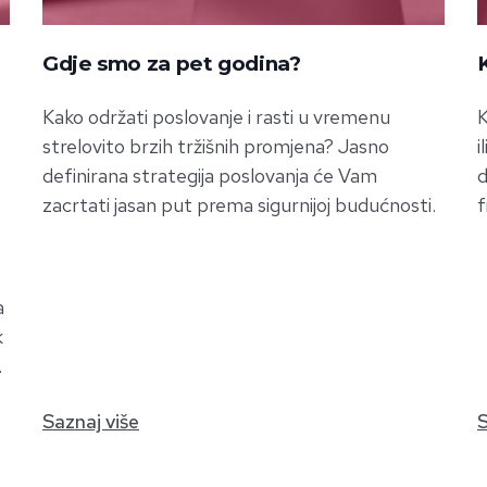
Gdje smo za pet godina?
Kako održati poslovanje i rasti u vremenu
K
strelovito brzih tržišnih promjena? Jasno
i
definirana strategija poslovanja će Vam
d
zacrtati jasan put prema sigurnijoj budućnosti.
f
a
k
.
Saznaj više
S