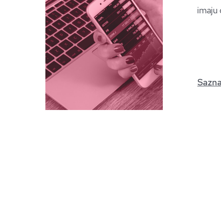
imaju 
Sazna