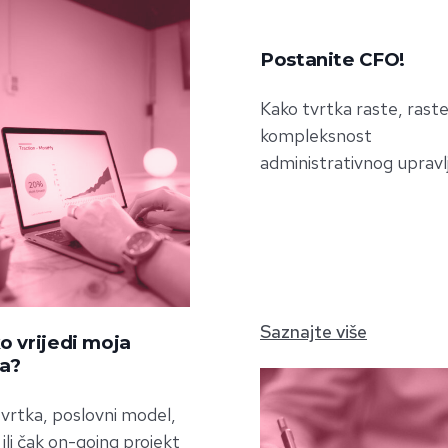
Postanite CFO!
Kako tvrtka raste, raste
kompleksnost
administrativnog upravlj
Saznajte više
o vrijedi moja
ka?
vrtka, poslovni model,
ili čak on-going projekt