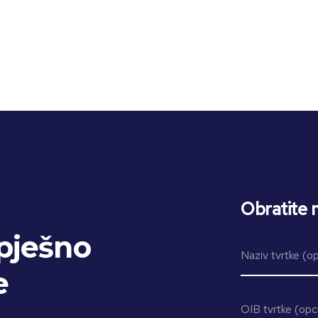
Obratite 
pješno
e