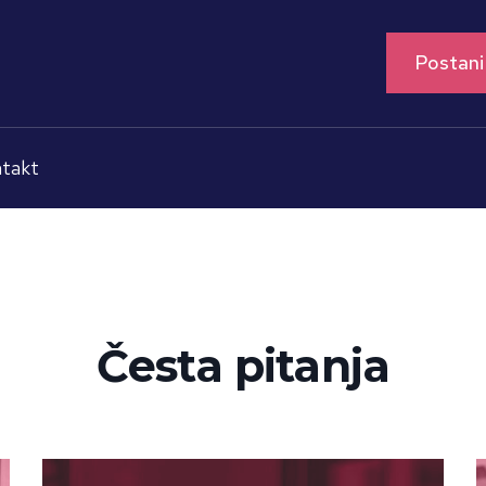
Postani
takt
Česta pitanja