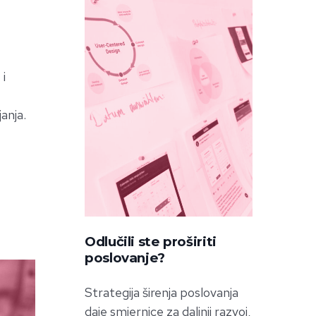
 i
anja.
Odlučili ste proširiti
poslovanje?
Strategija širenja poslovanja
daje smjernice za daljnji razvoj,