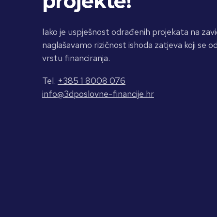
projekte!
Iako je uspješnost odrađenih projekata na zavi
naglašavamo rizičnost ishoda zatjeva koji se od
vrstu financiranja.
Tel.
+385 1 8008 076
info@3dposlovne-financije.hr