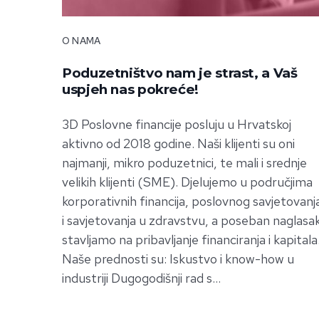
O NAMA
Poduzetništvo nam je strast, a Vaš
uspjeh nas pokreće!
3D Poslovne financije posluju u Hrvatskoj
aktivno od 2018 godine. Naši klijenti su oni
najmanji, mikro poduzetnici, te mali i srednje
velikih klijenti (SME). Djelujemo u područjima
korporativnih financija, poslovnog savjetovanj
i savjetovanja u zdravstvu, a poseban naglasa
stavljamo na pribavljanje financiranja i kapitala
Naše prednosti su: Iskustvo i know-how u
industriji Dugogodišnji rad s…