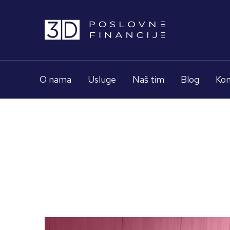
O nama
Usluge
Naš tim
Blog
Kon