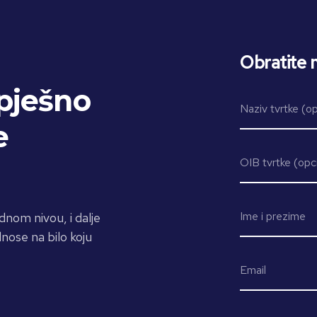
Obratite 
pješno
e
dnom nivou, i dalje
nose na bilo koju