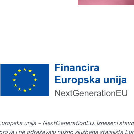
Europska unija – NextGenerationEU. Izneseni stavovi
rova i ne odražavaju nužno službena stajališta Europ