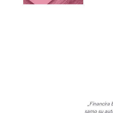
„
Financira 
samo su auto