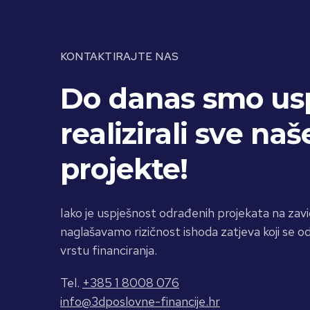
KONTAKTIRAJTE NAS
Do danas smo us
realizirali sve naš
projekte!
Iako je uspješnost odrađenih projekata na zavi
naglašavamo rizičnost ishoda zatjeva koji se od
vrstu financiranja.
Tel.
+385 1 8008 076
info@3dposlovne-financije.hr