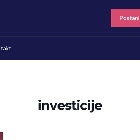
Postani
takt
investicije