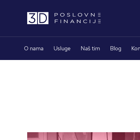
O nama
Usluge
Naš tim
Blog
Kon