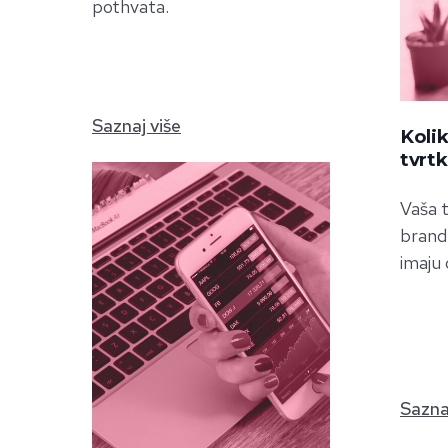
pothvata.
Saznaj više
Kolik
tvrt
Vaša t
brand 
imaju 
Sazna