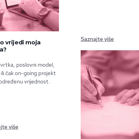
Saznajte više
o vrijedi moja
ka?
vrtka, poslovni model,
ili čak on-going projekt
određenu vrijednost.
jte više