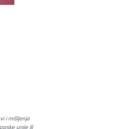
 i mišljenja
ske unije ili