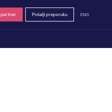
 partner
Pošalji preporuku
ENG