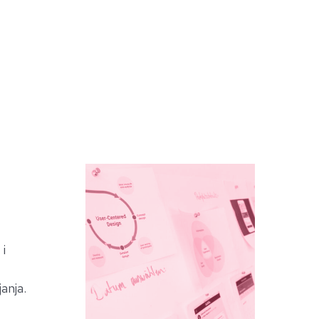
 i
anja.