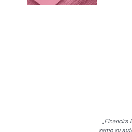
„
Financira 
samo su auto