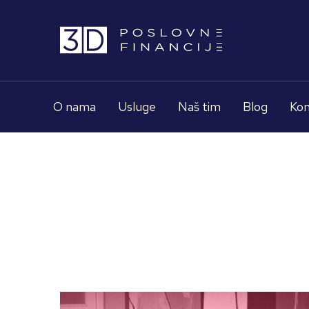
O nama
Usluge
Naš tim
Blog
Kon