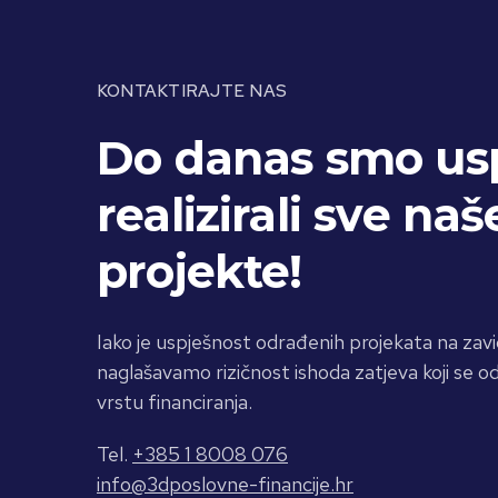
KONTAKTIRAJTE NAS
Do danas smo us
realizirali sve naš
projekte!
Iako je uspješnost odrađenih projekata na zavi
naglašavamo rizičnost ishoda zatjeva koji se od
vrstu financiranja.
Tel.
+385 1 8008 076
info@3dposlovne-financije.hr