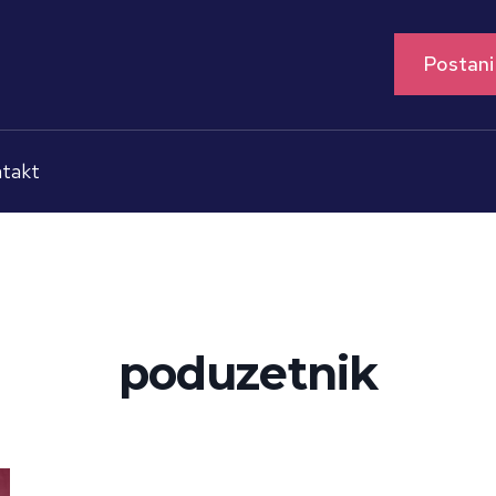
Postani
takt
poduzetnik