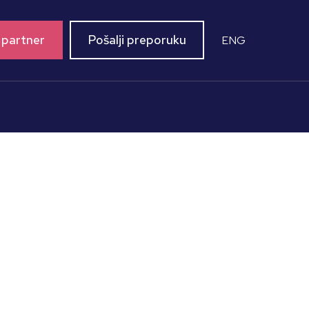
 partner
Pošalji preporuku
ENG