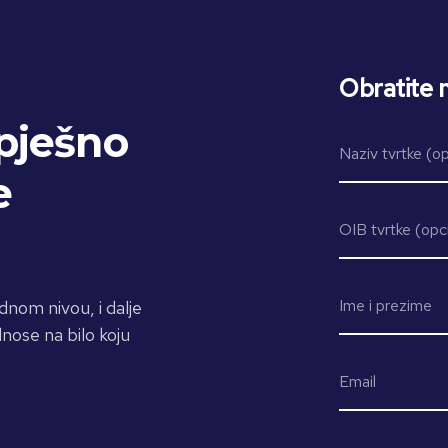
Obratite 
pješno
e
dnom nivou, i dalje
nose na bilo koju