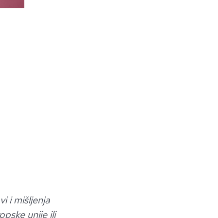
 i mišljenja
ske unije ili