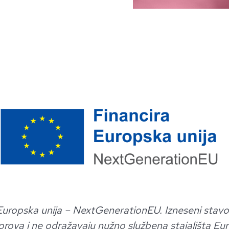
Europska unija – NextGenerationEU. Izneseni stavovi
rova i ne odražavaju nužno službena stajališta Europ