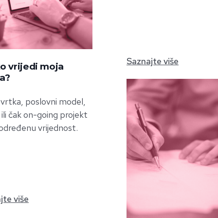
Saznajte više
o vrijedi moja
ka?
vrtka, poslovni model,
ili čak on-going projekt
određenu vrijednost.
jte više