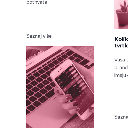
pothvata.
Saznaj više
Kolik
tvrt
Vaša t
brand 
imaju 
Sazna