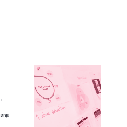
 i
anja.