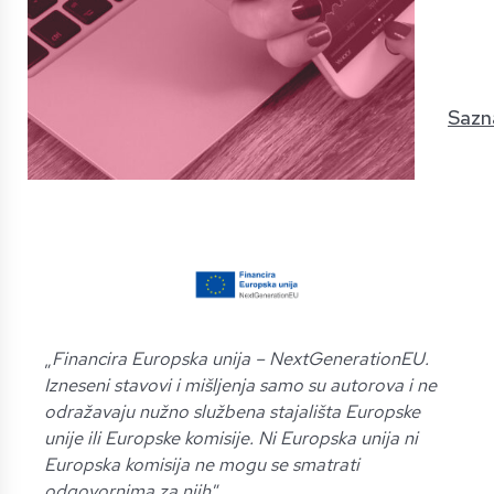
Sazna
„
Financira Europska unija – NextGenerationEU.
Izneseni stavovi i mišljenja samo su autorova i ne
odražavaju nužno službena stajališta Europske
unije ili Europske komisije. Ni Europska unija ni
Europska komisija ne mogu se smatrati
odgovornima za njih
.”