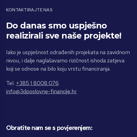
KONTAKTIRAJTE NAS
Do danas smo uspješno
realizirali sve naše projekte!
Iako je uspješnost odrađenih projekata na zavidnom
nivou, i dalje naglašavamo rizičnost ishoda zatjeva
koji se odnose na bilo koju vrstu financiranja.
Tel.
+385 1 8008 076
info@3dposlovne-financije.hr
Obratite nam se s povjerenjem: